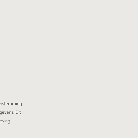
eenstemming
gevens. Dit
geving