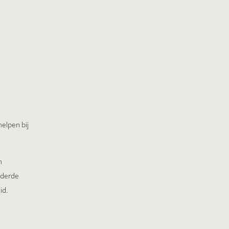
elpen bij
n
 derde
id.