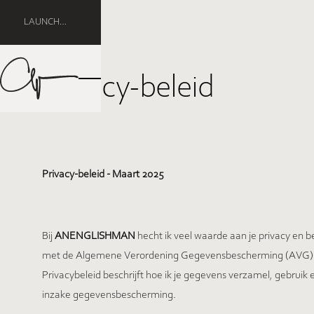
LAUNCH
Close Announcement Banner
DEAL: -10%
OP ALLE
DIENSTEN
Privacy-beleid
Privacy-beleid - Maart 2025
Bij
ANENGLISHMAN
hecht ik veel waarde aan je privacy en
met de Algemene Verordening Gegevensbescherming (AVG) han
Privacybeleid beschrijft hoe ik je gegevens verzamel, gebru
inzake gegevensbescherming.