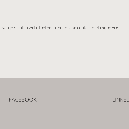
een van je rechten wilt uitoefenen, neem dan contact met mij op via:
facebook
linkedin
FACEBOOK
LINKE
Social Media Links