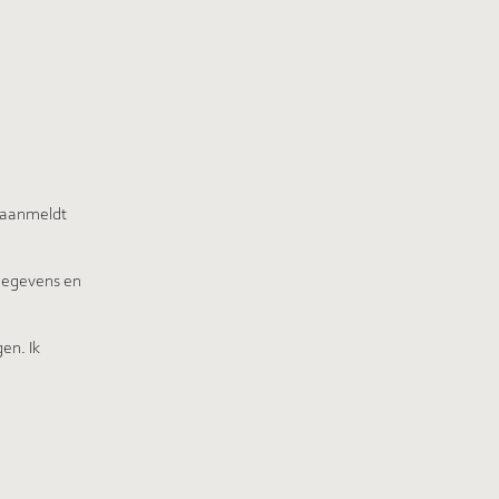
 aanmeldt
tgegevens en
en. Ik