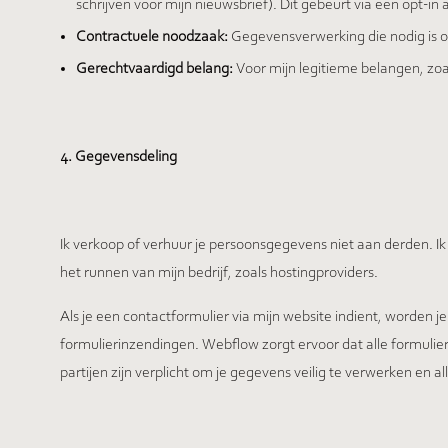
schrijven voor mijn nieuwsbrief). Dit gebeurt via een opt-in
Contractuele noodzaak:
Gegevensverwerking die nodig is om
Gerechtvaardigd belang:
Voor mijn legitieme belangen, zo
4. Gegevensdeling
Ik verkoop of verhuur je persoonsgegevens niet aan derden. Ik
het runnen van mijn bedrijf, zoals hostingproviders.
Als je een contactformulier via mijn website indient, worden j
formulierinzendingen. Webflow zorgt ervoor dat alle formulie
partijen zijn verplicht om je gegevens veilig te verwerken en a