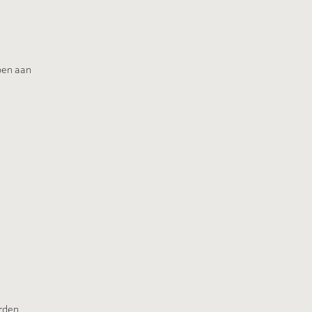
doen aan
rden.