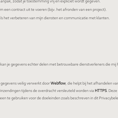
 aanpak, zodat je toestemming vrij en expliciet wordt gegeven.
 een contract uit te voeren (bijv. het afronden van een project).
als het verbeteren van mijn diensten en communicatie met klanten.
 kan je gegevens echter delen met betrouwbare dienstverleners die mij h
e gegevens veilig verwerkt door
Webflow
, die helpt bij het afhandelen va
rinzendingen tijdens de overdracht versleuteld worden via
HTTPS
. Deze
lleen te gebruiken voor de doeleinden zoals beschreven in dit Privacybele